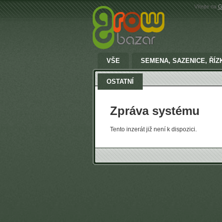
Vítejte na
G
VŠE
SEMENA, SAZENICE, ŘÍZ
OSTATNÍ
Zpráva systému
Tento inzerát již není k dispozici.