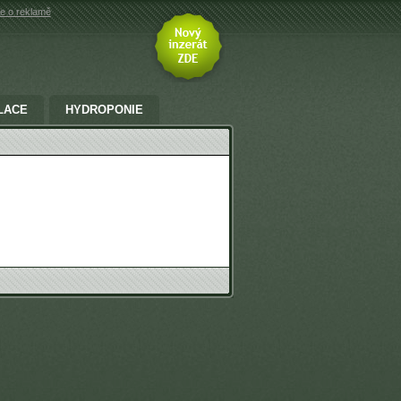
e o reklamě
LACE
HYDROPONIE