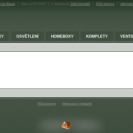
row Bazar
|
dnes je 8.8.2026
|
v databázi je
1024 inzerátů
|
RSS inzerce
|
informac
KY
OSVĚTLENÍ
HOMEBOXY
KOMPLETY
VENTI
RSS inzerce
|
Informace o reklamě