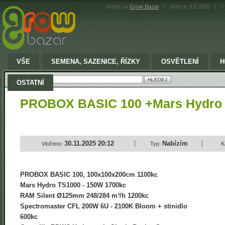
Vítejte na
Grow Bazar
|
dnes je 9.8.2026
|
v 
VŠE
SEMENA, SAZENICE, ŘÍZKY
OSVĚTLENÍ
H
Vyhledat:
OSTATNÍ
PROBOX BASIC 100 +Mars Hydro
30.11.2025 20:12
Nabízím
Vloženo:
Typ:
K
PROBOX BASIC 100, 100x100x200cm 1100kc
Mars Hydro TS1000 - 150W 1700kc
RAM Silent Ø125mm 248/284 m³/h 1200kc
Spectromaster CFL 200W 6U - 2100K Bloom + stinidlo
600kc