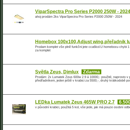
ViparSpectra Pro Series P2000 250W - 202
ahoj prodám 2ks ViparSpectra Pro Series P2000 250W - 2024
Homebox 100x100,Adjust wing,přeřadnik lu
Prodam komplet vše plně funkčni jete cca6kol.U homeboxu chybi 1 
za komplet
Světla Zeus, Dimlux
Zdarma
Prodám: 2x Lumatek Zeus 600w 2.9 á 10000,- použité, naprosto v 
předřadníkem, jeden ještě v krabici za 5500,-, druhý krátkodobě 
LEDka Lumatek Zeus 465W PRO 2.7
6.500
v původní krabici, použitá 5 kol, vše jede, jak má pouze osobní odb