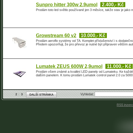
Sunpro hitter 300w 2.9umol
2.400,- Kč
Prodám toto led světlo používané jen 3 měsíce, takže stav je jako
Growstream 60 v2
10.000,- Kč
Prodám aeroflo systémy od TA. Komplet příslušenství i s dodatečnou 
Předem upozorňuji, že pro převoz je nutné být připraven větším au
Lumatek ZEUS 600W 2,9umol
11.000,- Kč
Prodám všem známé a kvalitní LED panely od Lumateku. Ke každém
dalším panelem. K tomu prodám Lumatek control panel 2.0 za 5000.
Vyhledat:
2
3
DALŠÍ STRÁNKA
RSS inzer