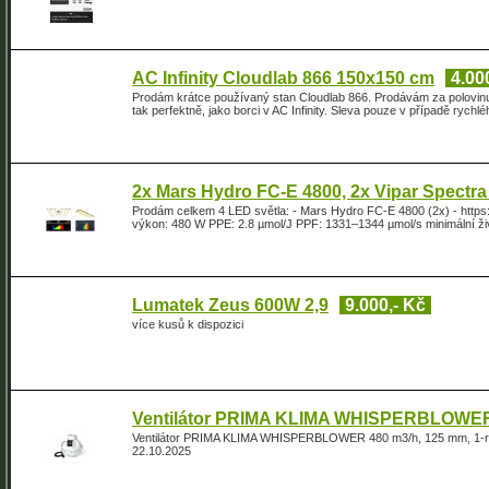
AC Infinity Cloudlab 866 150x150 cm
4.00
Prodám krátce používaný stan Cloudlab 866. Prodávám za polovinu 
tak perfektně, jako borci v AC Infinity. Sleva pouze v případě rychléh
2x Mars Hydro FC-E 4800, 2x Vipar Spectr
Prodám celkem 4 LED světla: - Mars Hydro FC-E 4800 (2x) - http
výkon: 480 W PPE: 2.8 µmol/J PPF: 1331–1344 µmol/s minimální živ
Lumatek Zeus 600W 2,9
9.000,- Kč
více kusů k dispozici
Ventilátor PRIMA KLIMA WHISPERBLOWER
Ventilátor PRIMA KLIMA WHISPERBLOWER 480 m3/h, 125 mm, 1-ry
22.10.2025