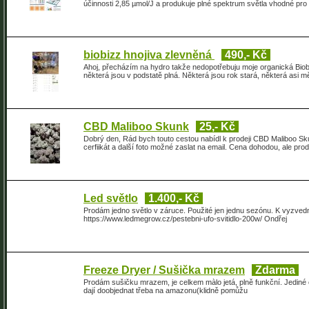
účinnosti 2,85 µmol/J a produkuje plné spektrum světla vhodné pro 
biobizz hnojiva zlevněná
490,- Kč
Ahoj, přecházím na hydro takže nedopotřebuju moje organická Biobi
některá jsou v podstatě plná. Některá jsou rok stará, některá asi
CBD Maliboo Skunk
25,- Kč
Dobrý den, Rád bych touto cestou nabídl k prodeji CBD Maliboo Sk
cerfiikát a další foto možné zaslat na email. Cena dohodou, ale pr
Led světlo
1.400,- Kč
Prodám jedno světlo v záruce. Použité jen jednu sezónu. K vyzvedn
https://www.ledmegrow.cz/pestebni-ufo-svitidlo-200w/ Ondřej
Freeze Dryer / Sušička mrazem
Zdarma
Prodám sušičku mrazem, je celkem màlo jetá, plně funkční. Jediné 
dají doobjednat třeba na amazonu(klidně pomůžu