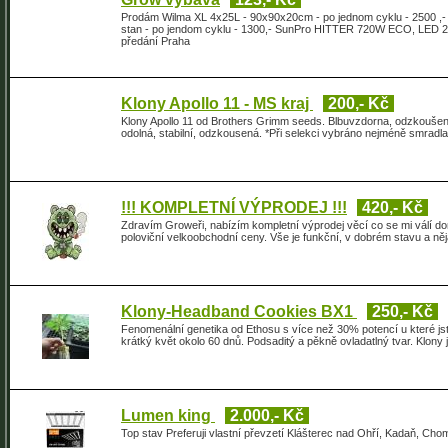
Prodám Wilma XL 4x25L - 90x90x20cm - po jednom cyklu - 250
stan - po jendom cyklu - 1300,- SunPro HITTER 720W ECO, LED 2.6
předání Praha
Klony Apollo 11 - MS kraj
200,- Kč
Klony Apollo 11 od Brothers Grimm seeds. Blbuvzdorna, odzkouše
odolná, stabilní, odzkousená. *Při selekci vybráno nejméně smradlavé
!!! KOMPLETNÍ VÝPRODEJ !!!
420,- Kč
Zdravím Groweři, nabízím kompletní výprodej věcí co se mi válí d
poloviční velkoobchodní ceny. Vše je funkční, v dobrém stavu a ně
Klony-Headband Cookies BX1
250,- Kč
Fenomenální genetika od Ethosu s více než 30% potencí u které 
krátký květ okolo 60 dnů. Podsaditý a pěkně ovladatlný tvar. Klony
Lumen king
2.000,- Kč
Top stav Preferuji vlastní převzetí Klášterec nad Ohří, Kadaň, Cho