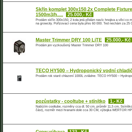
Skřín komplet 300x150,2x Complete Fixture
1500m3/h.....
25.000,- Kč
Prodám skřín 300x150, 2 kola jetá přidám navíc hnojiva a věci co 
na growcity. Pořizovací cena byla přes 60 000. Ted nechám za 25 
Master Trimmer DRY 100 LiTE
25.000,- Kč
Prodám jen vyzkoušený Master Trimmer DRY 100
TECO HY500 – Hydroponický vodní chladič
Prodám rok staré chlazení 1000L zvládne. TECO HY500 – Hydroponi
pozůstatky - cooltube + stínítko
1,- Kč
Nabízím cooltube, rozměry cca dl. 50 cm, průměr 11,5 cm, Ssínítko
část), rozměr mezi hranami dole cca 30 CM, výbojka WERTOR HPI-
Grow výbava
123,- Kč