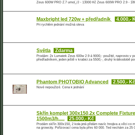
Zeus 600W PRO 2.7 umol_/J - 13000 Kč Zeus 600W PRO 2.9 - 18000 
Maxbright led 720w + předřadník
4.000,- 
Pri rychlém jednání možná sleva
Světla
Zdarma
Prodám: 2x Lumatek Zeus 600w 2.9 á 9000,- použité, naprosto v p
předřadníkem, jeden ještě v krabici za 5500,-, druhý krátkodobě 
Phantom PHOTOBIO Advanced
2.500,- K
Nové nepoužizé. Cena k jednání
Skřín komplet 300x150,2x Complete Fixture
1500m3/h.....
25.000,- Kč
Prodám skřín 300x150, 2 kola jetá přidám navíc hnojiva a věci co 
na growcity. Pořizovací cena byla přes 60 000. Ted nechám za 25 