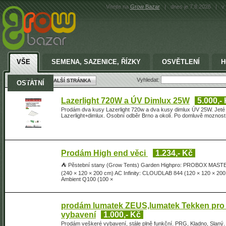
Vítejte na
Grow Bazar
|
dnes je 7.8.2026
|
v 
VŠE
SEMENA, SAZENICE, ŘÍZKY
OSVĚTLENÍ
H
Vyhledat:
2
3
DALŠÍ STRÁNKA
OSTATNÍ
Lazerlight 720W a ÚV Dimlux 25W
5.000,-
Prodám dva kusy Lazerlight 720w a dva kusy dimlux ÚV 25W. Jeté 4
Lazerlight+dimlux. Osobní odběr Brno a okolí. Po domluvě moznos
Prodám High end věci
1.234,- Kč
⛺ Pěstební stany (Grow Tents) Garden Highpro: PROBOX MASTE
(240 × 120 × 200 cm) AC Infinity: CLOUDLAB 844 (120 × 120 × 2
Ambient Q100 (100 ×
prodám lumatek ZEUS,lumatek Tekken pro mi
vybavení
1.000,- Kč
Prodám veškeré vybavení, stále plně funkční. PRG, Kladno, Slan