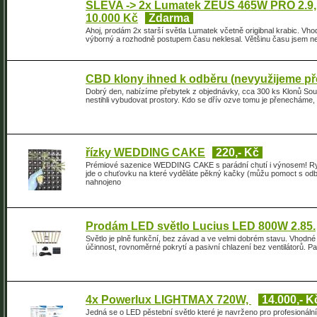
SLEVA -> 2x Lumatek ZEUS 465W PRO 2.9, 
10.000 Kč
Zdarma
Ahoj, prodám 2x starší světla Lumatek včetně origibnal krabic. Vho
výborný a rozhodně postupem času neklesal. Většinu času jsem nep
CBD klony ihned k odběru (nevyužijeme pře
Dobrý den, nabízíme přebytek z objednávky, cca 300 ks Klonů Sou
nestihli vybudovat prostory. Kdo se dřív ozve tomu je přenecháme,
řízky WEDDING CAKE
220,- Kč
Prémiové sazenice WEDDING CAKE s parádní chutí i výnosem! Ry
jde o chuťovku na které vyděláte pěkný kačky (můžu pomoct s od
nahnojeno
Prodám LED světlo Lucius LED 800W 2.85.
Světlo je plně funkční, bez závad a ve velmi dobrém stavu. Vhodn
účinnost, rovnoměrné pokrytí a pasivní chlazení bez ventilátorů. P
4x Powerlux LIGHTMAX 720W,
14.000,- K
Jedná se o LED pěstební světlo které je navrženo pro profesionáln