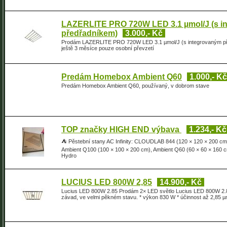
LAZERLITE PRO 720W LED 3.1 µmol/J (s i
předřadníkem)
3.000,- Kč
Prodám LAZERLITE PRO 720W LED 3.1 µmol/J (s integrovaným předřa
ještě 3 měsíce pouze osobní převzetí
Predám Homebox Ambient Q60
1.000,- Kč
Predám Homebox Ambient Q60, používaný, v dobrom stave
TOP značky HIGH END výbava
1.234,- Kč
⛺ Pěstební stany AC Infinity: CLOUDLAB 844 (120 × 120 × 200 c
Ambient Q100 (100 × 100 × 200 cm), Ambient Q60 (60 × 60 × 160
Hydro
LUCIUS LED 800W 2,85
14.900,- Kč
Lucius LED 800W 2.85 Prodám 2× LED světlo Lucius LED 800W 2.8
závad, ve velmi pěkném stavu. * výkon 830 W * účinnost až 2,85 µmo