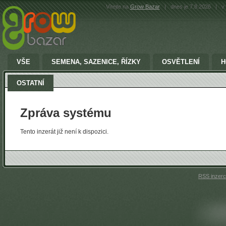
Vítejte na
Grow Bazar
|
dnes je 7.8.2026
|
v 
VŠE
SEMENA, SAZENICE, ŘÍZKY
OSVĚTLENÍ
H
OSTATNÍ
Zpráva systému
Tento inzerát již není k dispozici.
RSS inzer