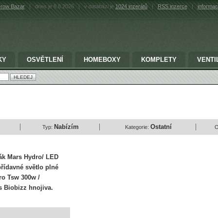
row Bazar
|
dnes je 8.8.2026
|
v databázi je
1024 inzerátů
|
RSS inzerce
|
informac
KY
OSVĚTLENÍ
HOMEBOXY
KOMPLETY
VENTI
Nabízím
Ostatní
Typ:
Kategorie:
O
rák Mars Hydro/ LED
řídavné světlo plné
ro Tsw 300w /
s Biobizz hnojiva.