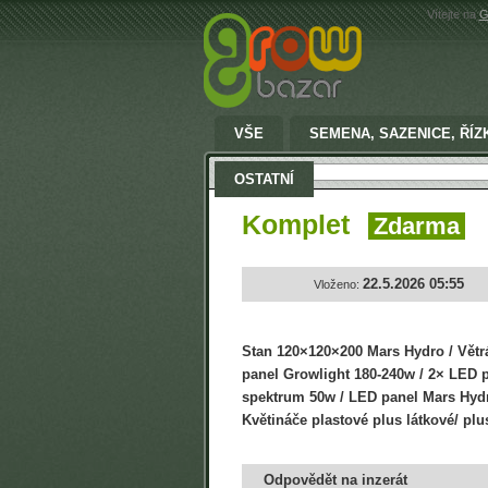
Vítejte na
G
VŠE
SEMENA, SAZENICE, ŘÍZ
Vyhledat:
OSTATNÍ
Komplet
Zdarma
22.5.2026 05:55
Vloženo:
Stan 120×120×200 Mars Hydro / Vět
panel Growlight 180-240w / 2× LED p
spektrum 50w / LED panel Mars Hyd
Květináče plastové plus látkové/ plu
Odpovědět na inzerát