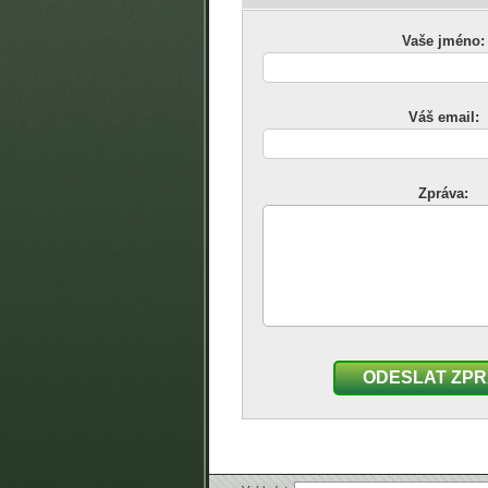
Vaše jméno:
Váš email:
Zpráva:
ODESLAT ZP