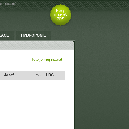
e o reklamě
LACE
HYDROPONIE
Toto je můj inzerát
Josef
LBC
d:
Město: