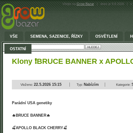
Vítejte na
Grow Bazar
|
dnes je 9.8.2026
|
v 
VŠE
SEMENA, SAZENICE, ŘÍZKY
OSVĚTLENÍ
H
Vyhledat:
OSTATNÍ
Klony ❗BRUCE BANNER x APOLL
22.5.2026 15:15
Nabízím
Vloženo:
Typ:
Kategorie:
Parádní USA genetiky
🔥BRUCE BANNER🔥
🍒APOLLO BLACK CHERRY🍒