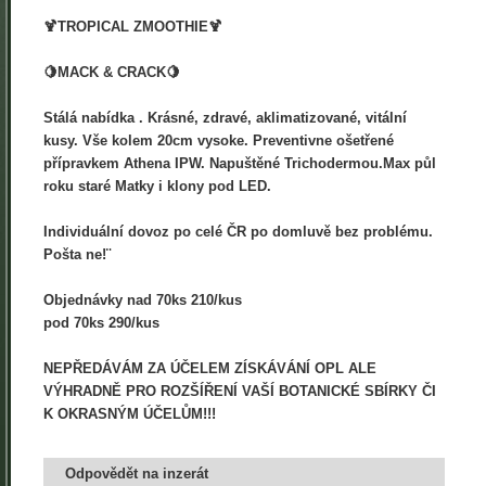
🍹TROPICAL ZMOOTHIE🍹
🍋MACK & CRACK🍋
Stálá nabídka . Krásné, zdravé, aklimatizované, vitální
kusy. Vše kolem 20cm vysoke. Preventivne ošetřené
přípravkem Athena IPW. Napuštěné Trichodermou.Max půl
roku staré Matky i klony pod LED.
Individuální dovoz po celé ČR po domluvě bez problému.
Pošta ne!¨
Objednávky nad 70ks 210/kus
pod 70ks 290/kus
NEPŘEDÁVÁM ZA ÚČELEM ZÍSKÁVÁNÍ OPL ALE
VÝHRADNĚ PRO ROZŠÍŘENÍ VAŠÍ BOTANICKÉ SBÍRKY ČI
K OKRASNÝM ÚČELŮM!!!
Odpovědět na inzerát