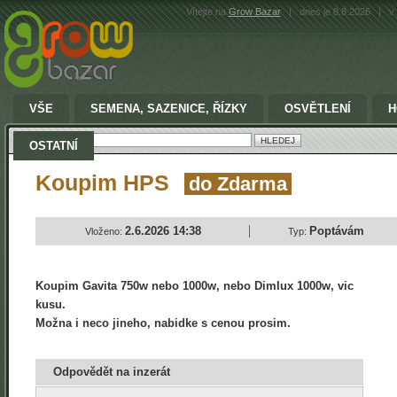
Vítejte na
Grow Bazar
|
dnes je 8.8.2026
|
v 
VŠE
SEMENA, SAZENICE, ŘÍZKY
OSVĚTLENÍ
H
Vyhledat:
OSTATNÍ
Koupim HPS
do Zdarma
2.6.2026 14:38
Poptávám
Vloženo:
Typ:
Koupim Gavita 750w nebo 1000w, nebo Dimlux 1000w, vic
kusu.
Možna i neco jineho, nabidke s cenou prosim.
Odpovědět na inzerát