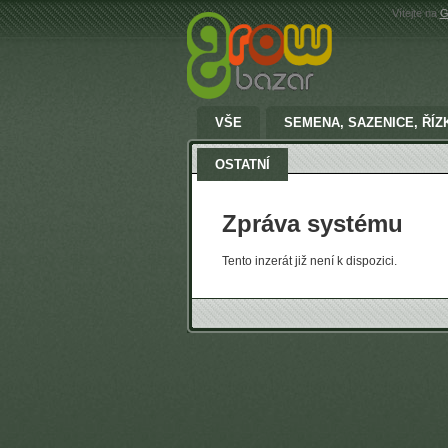
Vítejte na
G
VŠE
SEMENA, SAZENICE, ŘÍZ
OSTATNÍ
Zpráva systému
Tento inzerát již není k dispozici.