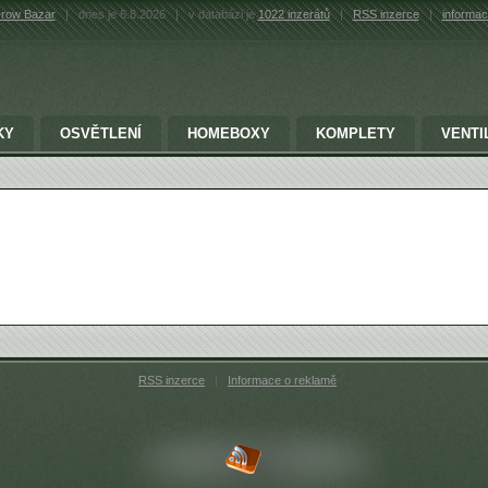
row Bazar
|
dnes je 6.8.2026
|
v databázi je
1022 inzerátů
|
RSS inzerce
|
informac
KY
OSVĚTLENÍ
HOMEBOXY
KOMPLETY
VENTI
RSS inzerce
|
Informace o reklamě