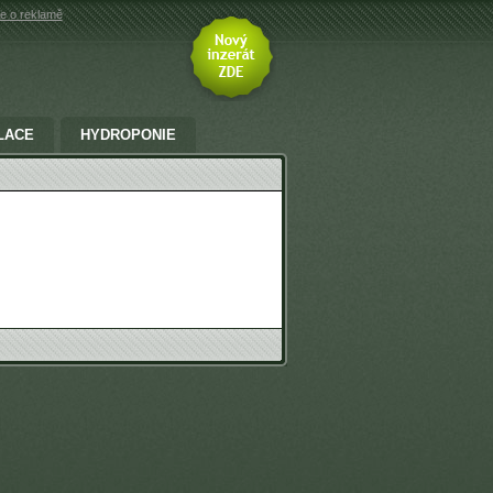
e o reklamě
LACE
HYDROPONIE