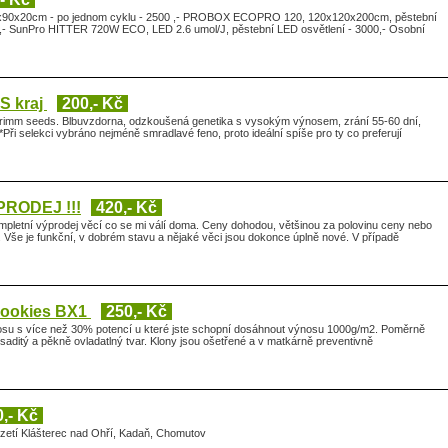
x90x20cm - po jednom cyklu - 2500 ,- PROBOX ECOPRO 120, 120x120x200cm, pěstební
00,- SunPro HITTER 720W ECO, LED 2.6 umol/J, pěstební LED osvětlení - 3000,- Osobní
MS kraj
200,- Kč
 Grimm seeds. Blbuvzdorna, odzkoušená genetika s vysokým výnosem, zrání 55-60 dní,
*Při selekci vybráno nejméně smradlavé feno, proto ideální spíše pro ty co preferují
PRODEJ !!!
420,- Kč
pletní výprodej věcí co se mi válí doma. Ceny dohodou, většinou za polovinu ceny nebo
 Vše je funkční, v dobrém stavu a nějaké věci jsou dokonce úplně nové. V případě
Cookies BX1
250,- Kč
osu s více než 30% potencí u které jste schopní dosáhnout výnosu 1000g/m2. Poměrně
saditý a pěkně ovladatlný tvar. Klony jsou ošetřené a v matkárně preventivně
0,- Kč
evzetí Klášterec nad Ohří, Kadaň, Chomutov