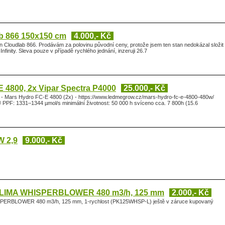
ab 866 150x150 cm
4.000,- Kč
 Cloudlab 866. Prodávám za polovinu původní ceny, protože jsem ten stan nedokázal složit
Infinity. Sleva pouze v případě rychlého jednání, inzeruji 26.7
 4800, 2x Vipar Spectra P4000
25.000,- Kč
 - Mars Hydro FC-E 4800 (2x) - https://www.ledmegrow.cz/mars-hydro-fc-e-4800-480w/
 PPF: 1331–1344 µmol/s minimální životnost: 50 000 h svíceno cca. 7 800h (15.6
W 2,9
9.000,- Kč
 KLIMA WHISPERBLOWER 480 m3/h, 125 mm
2.000,- Kč
SPERBLOWER 480 m3/h, 125 mm, 1-rychlost (PK125WHSP-L) ještě v záruce kupovaný