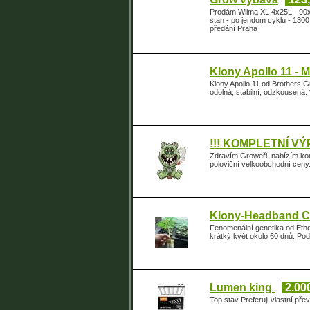
Prodám Wilma XL 4x25L - 90
stan - po jendom cyklu - 13
předání Praha
Klony Apollo 11 - 
Klony Apollo 11 od Brothers
odolná, stabilní, odzkousená. 
!!! KOMPLETNÍ VÝ
Zdravím Groweři, nabízím kom
poloviční velkoobchodní ceny.
Klony-Headband 
Fenomenální genetika od Eth
krátký květ okolo 60 dnů. Pod
Lumen king
2.00
Top stav Preferuji vlastní př