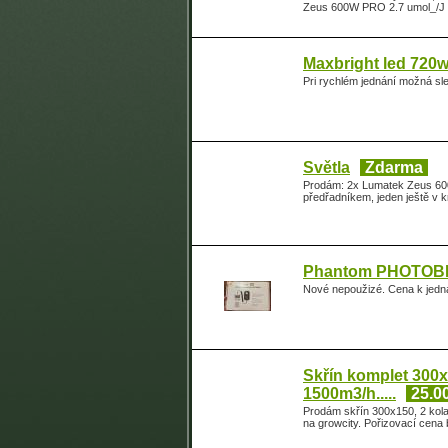
Zeus 600W PRO 2.7 umol_/J -
Maxbright led 720
Pri rychlém jednání možná sl
Světla
Zdarma
Prodám: 2x Lumatek Zeus 600w
předřadníkem, jeden ještě v 
Phantom PHOTOBI
Nové nepoužizé. Cena k jedn
Skřín komplet 300x
1500m3/h.....
25.0
Prodám skřín 300x150, 2 kola 
na growcity. Pořizovací cena