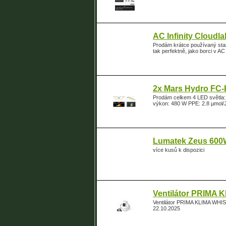
AC Infinity Cloudl
Prodám krátce používaný stan
tak perfektně, jako borci v AC 
2x Mars Hydro FC-E
Prodám celkem 4 LED světla:
výkon: 480 W PPE: 2.8 µmol/J
Lumatek Zeus 600
více kusů k dispozici
Ventilátor PRIMA
Ventilátor PRIMA KLIMA WHI
22.10.2025