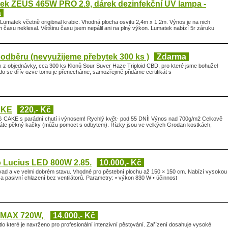
ek ZEUS 465W PRO 2.9, dárek dezinfekční UV lampa -
a
 Lumatek včetně origibnal krabic. Vhodná plocha osvitu 2,4m x 1,2m. Výnos je na nich
času neklesal. Většinu času jsem nepálil ani na plný výkon. Lumatek nabízí 5r záruku
odběru (nevyužijeme přebytek 300 ks )
Zdarma
 z objednávky, cca 300 ks Klonů Sour Suver Haze Triploid CBD, pro které jsme bohužel
Kdo se dřív ozve tomu je přenecháme, samozřejmě přidáme certifikát s
AKE
220,- Kč
CAKE s parádní chutí i výnosem! Rychlý květ- pod 55 DNÍ! Výnos nad 700g/m2 Celkově
ěláte pěkný kačky (můžu pomoct s odbytem). Řízky jsou ve velkých Grodan kostkách,
 Lucius LED 800W 2.85.
10.000,- Kč
závad a ve velmi dobrém stavu. Vhodné pro pěstební plochu až 150 × 150 cm. Nabízí vysokou
a pasivní chlazení bez ventilátorů. Parametry: • výkon 830 W • účinnost
TMAX 720W,
14.000,- Kč
o které je navrženo pro profesionální intenzivní pěstování. Zařízení dosahuje vysoké