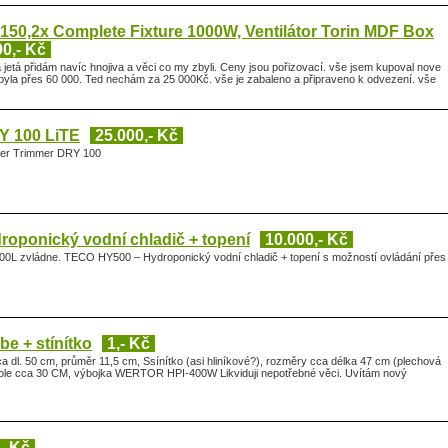
150,2x Complete Fixture 1000W, Ventilátor Torin MDF Box
00,- Kč
jetá přidám navíc hnojiva a věci co my zbyli. Ceny jsou pořizovací. vše jsem kupoval nove
 byla přes 60 000. Ted nechám za 25 000Kč. vše je zabaleno a připraveno k odvezení. vše
Y 100 LiTE
25.000,- Kč
ter Trimmer DRY 100
oponický vodní chladič + topení
10.000,- Kč
000L zvládne. TECO HY500 – Hydroponický vodní chladič + topení s možností ovládání přes
be + stínítko
1,- Kč
a dl. 50 cm, průměr 11,5 cm, Ssínítko (asi hliníkové?), rozměry cca délka 47 cm (plechová
dole cca 30 CM, výbojka WERTOR HPI-400W Likviduji nepotřebné věci. Uvítám nový
- Kč