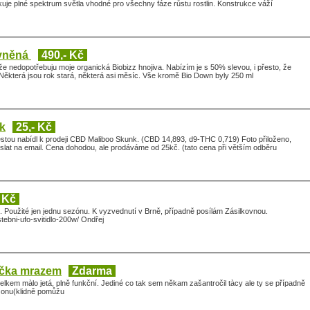
kuje plné spektrum světla vhodné pro všechny fáze růstu rostlin. Konstrukce váží
evněná
490,- Kč
e nedopotřebuju moje organická Biobizz hnojiva. Nabízím je s 50% slevou, i přesto, že
 Některá jsou rok stará, některá asi měsíc. Vše kromě Bio Down byly 250 ml
k
25,- Kč
stou nabídl k prodeji CBD Maliboo Skunk. (CBD 14,893, d9-THC 0,719) Foto přiloženo,
zaslat na email. Cena dohodou, ale prodáváme od 25kč. (tato cena při větším odběru
- Kč
. Použité jen jednu sezónu. K vyzvednutí v Brně, případně posílám Zásilkovnou.
ebni-ufo-svitidlo-200w/ Ondřej
šička mrazem
Zdarma
lkem màlo jetá, plně funkční. Jediné co tak sem někam zašantročil tàcy ale ty se případně
zonu(klidně pomůžu