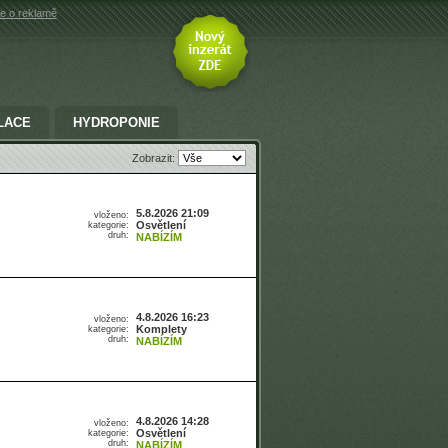
e o reklamě
LACE
HYDROPONIE
Zobrazit:
5.8.2026 21:09
vloženo:
Osvětlení
kategorie:
druh:
NABÍZÍM
4.8.2026 16:23
vloženo:
Komplety
kategorie:
druh:
NABÍZÍM
4.8.2026 14:28
vloženo:
Osvětlení
kategorie:
druh:
NABÍZÍM