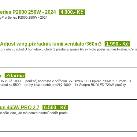
eries P2000 250W - 2024
4.000,- Kč
a Pro Series P2000 250W - 2024
djust wing,přeřadnik lumii,ventilator360m3
1.990,- Kč
čni jete cca6kol.U homeboxu chybi 1 plastova spojka tyček.Foto pošlu na mail.Překaži.Cen
x
Zdarma
 2.9 á 10000,- použité, naprosto v pořádku. 2x Dimlux LED Xplore 730W, 2.7 µmol/J, s
krabici za 5500,-, druhý krátkodobě použitý 4000,-. 1x Sunpro BUDLED 720W, použitý
us 465W PRO 2.7
6.500,- Kč
kol, vše jede, jak má pouze osobní odběr praha