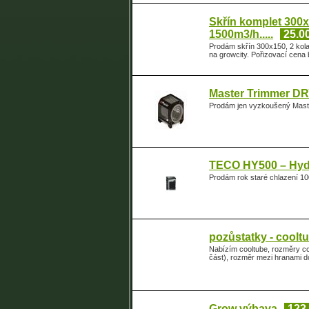
Skřín komplet 300x
1500m3/h.....
25.0
Prodám skřín 300x150, 2 kola 
na growcity. Pořizovací cena
Master Trimmer DR
Prodám jen vyzkoušený Mas
TECO HY500 – Hydr
Prodám rok staré chlazení 1
pozůstatky - cooltu
Nabízím cooltube, rozměry cc
část), rozměr mezi hranami 
Grow výbava
123,