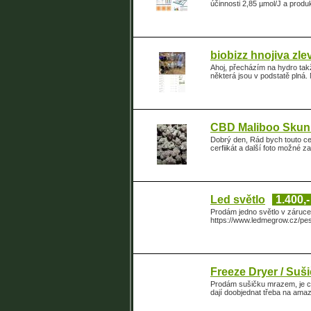
účinnosti 2,85 µmol/J a produ
biobizz hnojiva zl
Ahoj, přecházím na hydro takž
některá jsou v podstatě plná.
CBD Maliboo Skun
Dobrý den, Rád bych touto ce
cerfiikát a další foto možné 
Led světlo
1.400,
Prodám jedno světlo v záruce
https://www.ledmegrow.cz/pest
Freeze Dryer / Su
Prodám sušičku mrazem, je ce
dají doobjednat třeba na ama