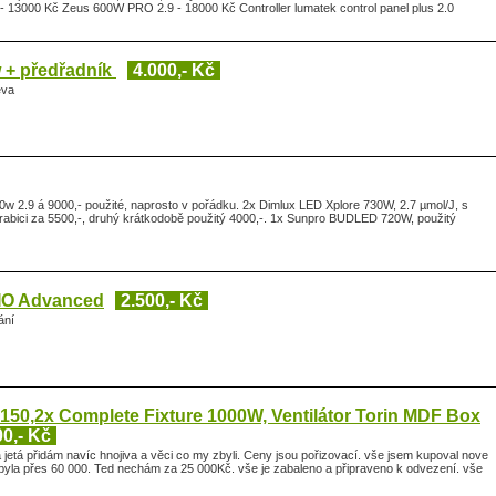
 13000 Kč Zeus 600W PRO 2.9 - 18000 Kč Controller lumatek control panel plus 2.0
w + předřadník
4.000,- Kč
eva
 2.9 á 9000,- použité, naprosto v pořádku. 2x Dimlux LED Xplore 730W, 2.7 µmol/J, s
krabici za 5500,-, druhý krátkodobě použitý 4000,-. 1x Sunpro BUDLED 720W, použitý
O Advanced
2.500,- Kč
ání
150,2x Complete Fixture 1000W, Ventilátor Torin MDF Box
00,- Kč
jetá přidám navíc hnojiva a věci co my zbyli. Ceny jsou pořizovací. vše jsem kupoval nove
 byla přes 60 000. Ted nechám za 25 000Kč. vše je zabaleno a připraveno k odvezení. vše