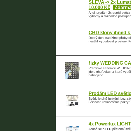
SLEVA -> 2x Lumat
10.000 Kč
Zdarm
Ahoj, prodám 2x starší světla
výborný a rozhodně postupem 
CBD klony ihned k 
Dobrý den, nabízíme přebytek
nestihli vybudovat prostory. 
řízky WEDDING C
Prémiové sazenice WEDDING 
jde o chuťovku na které vyd
nahnojeno
Prodám LED světlo
Světlo je plně funkční, bez 
účinnost, rovnoměrné pokrytí 
4x Powerlux LIGH
Jedná se o LED pěstební světl