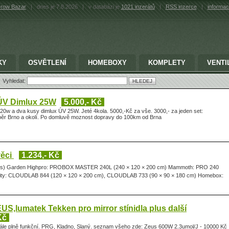
row Bazar
|
dnes je 7.8.2026
|
v databázi je
1021 inzerátů
|
RSS inzerce
|
informac
KY
OSVĚTLENÍ
HOMEBOXY
KOMPLETY
VENTI
Vyhledat:
 ÚV Dimlux 25W
5.000,- Kč
20w a dva kusy dimlux ÚV 25W. Jeté 4kola. 5000,-Kč za vše. 3000,- za jeden set:
dběr Brno a okolí. Po domluvě moznost dopravy do 100km od Brna
věci
1.234,- Kč
nts) Garden Highpro: PROBOX MASTER 240L (240 × 120 × 200 cm) Mammoth: PRO 240
inity: CLOUDLAB 844 (120 × 120 × 200 cm), CLOUDLAB 733 (90 × 90 × 180 cm) Homebox:
S,lumatek Tekken pro mirror stínidla plus další
Kč
ále plně funkční. PRG, Kladno, Slaný. seznam všeho zde: Zeus 600W 2.3umol/J - 10000 Kč